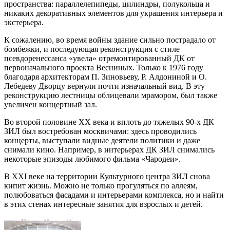
пространства: параллелепипеды, цилиндры, полукольца и
никаких декоративных элементов для украшения интерьера и
экстерьера.
К сожалению, во время войны здание сильно пострадало от
бомбежки, и последующая реконструкция с стиле
псевдоренессанса «увела» отремонтированный ДК от
первоначального проекта Весниных. Только к 1976 году
благодаря архитекторам П. Зиновьеву, Р. Алдониной и О.
Лебедеву Дворцу вернули почти изначальный вид. В эту
реконструкцию лестницы облицевали мрамором, был также
увеличен концертный зал.
Во второй половине XX века и вплоть до тяжелых 90-х ДК
ЗИЛ был востребован москвичами: здесь проводились
концерты, выступали видные деятели политики и даже
снимали кино. Например, в интерьерах ДК ЗИЛ снимались
некоторые эпизоды любимого фильма «Чародеи».
В XXI веке на территории Культурного центра ЗИЛ снова
кипит жизнь. Можно не только прогуляться по аллеям,
полюбоваться фасадами и интерьерами комплекса, но и найти
в этих стенах интересные занятия для взрослых и детей.