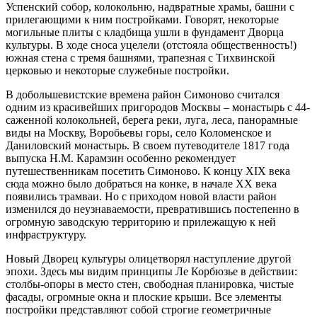
Успенский собор, колокольню, надвратные храмы, башни с
прилегающими к ним постройками. Говорят, некоторые
могильные плиты с кладбища ушли в фундамент Дворца
культуры. В ходе сноса уцелели (отстояла общественность!)
южная стена с тремя башнями, трапезная с Тихвинской
церковью и некоторые служебные постройки.
В добольшевистские времена район Симоново считался
одним из красивейших пригородов Москвы – монастырь с 44-
саженной колокольней, берега реки, луга, леса, панорамные
виды на Москву, Воробьевы горы, село Коломенское и
Даниловский монастырь. В своем путеводителе 1817 года
выпуска Н.М. Карамзин особенно рекомендует
путешественникам посетить Симоново. К концу XIX века
сюда можно было добраться на конке, в начале XX века
появились трамваи. Но с приходом новой власти район
изменился до неузнаваемости, превратившись постепенно в
огромную заводскую территорию и прилежащую к ней
инфраструктуру.
Новый Дворец культуры олицетворял наступление другой
эпохи. Здесь мы видим принципы Ле Корбюзье в действии:
столбы-опоры в место стен, свободная планировка, чистые
фасады, огромные окна и плоские крыши. Все элементы
постройки представляют собой строгие геометричные