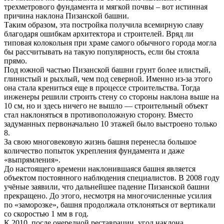
трехметрового фундамента и мягкой почвы – вот истинная
причина наклона Пизанской башни.
Таким образом, эта постройка получила всемирную славу
благодаря ошибкам архитектора и строителей. Вряд ли
типовая колокольня при храме самого обычного города могла
бы рассчитывать на такую популярность, если бы стояла
прямо.
Под южной частью Пизанской башни грунт более илистый,
глинистый и рыхлый, чем под северной. Именно из-за этого
она стала крениться еще в процессе строительства. Тогда
инженеры решили строить стену со стороны наклона выше на
10 см, но и здесь ничего не вышло — строительный объект
стал наклоняться в противоположную сторону. Вместо
задуманных первоначально 10 этажей было выстроено только
8.
За свою многовековую жизнь башня перенесла большое
количество попыток укрепления фундамента и даже
«выпрямления».
До настоящего времени наклонившаяся башня является
объектом постоянного наблюдения специалистов. В 2008 году
учёные заявили, что дальнейшее падение Пизанской башни
прекращено. До этого, несмотря на многочисленные усилия
по «заморозке», башня продолжала отклоняться от вертикали
со скоростью 1 мм в год.
К 2010, после очередной реставрации, угол наклона