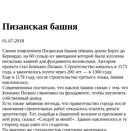
Пизанская башня
01-07-2018
Своим появлением Пизанская башня обязана донне Берте ди
Бернардо, на 60 сольдо из завещания которой были куплены
несколько камней для фундамента колокольни.
Автором
проекта стал Боннано Пизано. Строительство началось в 1173
году, а закончилось почти через 200 лет — в 1360 году.
Еще в 1178 году, после строительства третьего этажа, башня
наклонилась.
Современники посчитали, что наклон башни связан с тем, что
Боннано Пизано сэкономил на фундаменте, чтобы увеличить
собственный доход.
Есть также забавная легенда, что правительство города после
окончания строительных работ отказалось платить деньги
архитектору. Тот, подойдя к башенной колонне и приложив к
ней руку, сказал: «Следуй за мной!». Здание наклонилось в ту
сторону, куда ушёл его создатель.
По мнению же специалистов сочетание маленького