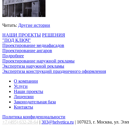
Читать:
Другие истории
НАШИ ПРОЕКТЫ
РЕШЕНИЯ
"ПОД КЛЮЧ"
Проектирование медиафасадов
Проектирование ангаров
Подробнее
Проектирование наружной рекламы
Экспертиза наружной рекламы
Экспертиза конструкций праздничного оформления
О компании
Услуги
Наши проекты
Лицензии
Законодательная база
Контакты
Политика конфиденциальности
+7 (495) 632-28-64
|
303@helvetica.ru
| 107023, г. Москва, ул. Эл