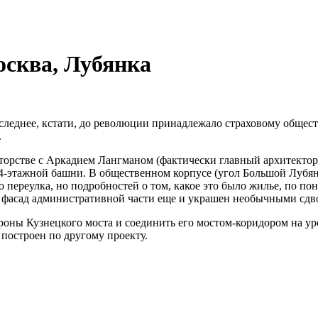
осква, Лубянка
следнее, кстати, до революции принадлежало страховому общес
.
торстве с Аркадием Лангманом (фактически главный архитектор 
4-этажной башни. В общественном корпусе (угол Большой Лубянк
 переулка, но подробностей о том, какое это было жилье, по п
а фасад административной части еще и украшен необычными сд
ороны Кузнецкого моста и соединить его мостом-коридором на у
 построен по другому проекту.