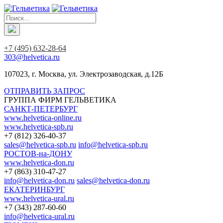
+7 (495) 632-28-64
303@helvetica.ru
107023, г. Москва, ул. Электрозаводская, д.12Б
ОТПРАВИТЬ ЗАПРОС
ГРУППА ФИРМ ГЕЛЬВЕТИКА
САНКТ-ПЕТЕРБУРГ
www.helvetica-online.ru
www.helvetica-spb.ru
+7 (812) 326-40-37
sales@helvetica-spb.ru
info@helvetica-spb.ru
РОСТОВ-на-ДОНУ
www.helvetica-don.ru
+7 (863) 310-47-27
info@helvetica-don.ru
sales@helvetica-don.ru
ЕКАТЕРИНБУРГ
www.helvetica-ural.ru
+7 (343) 287-60-60
info@helvetica-ural.ru