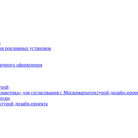
й
ия рекламных установок
ничного оформления
урой
льветика» для согласования с Москомархитектурой дизайн-прое
вески
ктурой дизайн-проекта